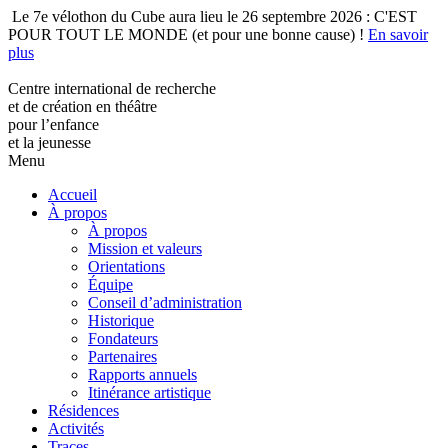
Le 7e vélothon du Cube aura lieu le 26 septembre 2026 : C'EST
POUR TOUT LE MONDE (et pour une bonne cause) !
En savoir
plus
Centre international de recherche
et de création en théâtre
pour l’enfance
et la jeunesse
Menu
Accueil
À propos
À propos
Mission et valeurs
Orientations
Équipe
Conseil d’administration
Historique
Fondateurs
Partenaires
Rapports annuels
Itinérance artistique
Résidences
Activités
Traces