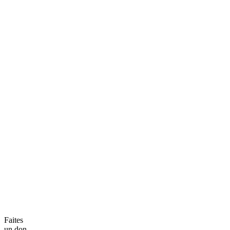
Faites
un don