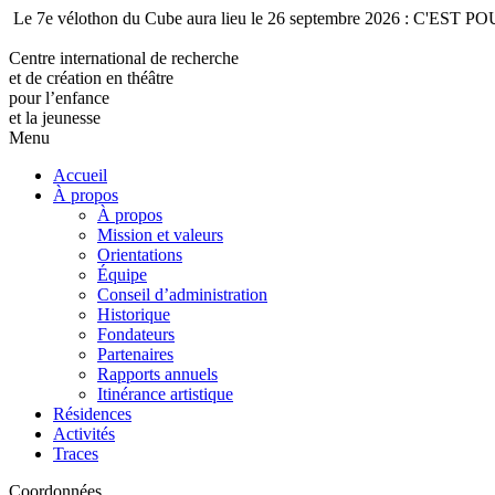
Le 7e vélothon du Cube aura lieu le 26 septembre 2026 : C'EST
Centre international de recherche
et de création en théâtre
pour l’enfance
et la jeunesse
Menu
Accueil
À propos
À propos
Mission et valeurs
Orientations
Équipe
Conseil d’administration
Historique
Fondateurs
Partenaires
Rapports annuels
Itinérance artistique
Résidences
Activités
Traces
Coordonnées