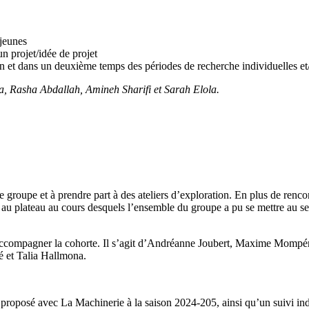
 jeunes
n projet/idée de projet
on et dans un deuxième temps des périodes de recherche individuelles e
ga, Rasha Abdallah, Amineh Sharifi et Sarah Elola.
 groupe et à prendre part à des ateliers d’exploration. En plus de rencon
n au plateau au cours desquels l’ensemble du groupe a pu se mettre au ser
r accompagner la cohorte. Il s’agit d’Andréanne Joubert, Maxime Mompér
 et Talia Hallmona.
proposé avec La Machinerie à la saison 2024-205, ainsi qu’un suivi ind