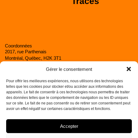
Traces
Historique
Fondateurs
Partenaires
Rapports annuels
Itinérance artistique
Coordonnées
2017, rue Parthenais
Montréal, Québec, H2K 3T1
Canada
Gérer le consentement
info@cubemontreal.com
Pour offrir les meilleures expériences, nous utilisons des technologies
telles que les cookies pour stocker et/ou accéder aux informations des
appareils. Le fait de consentir à ces technologies nous permettra de traiter
Politique de confidentialité
des données telles que le comportement de navigation ou les ID uniques
Politique de cookies
sur ce site. Le fait de ne pas consentir ou de retirer son consentement peut
avoir un effet négatif sur certaines caractéristiques et fonctions.
Accepter